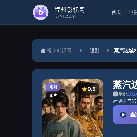
首页
电
福州影视网
短剧
蒸汽边城2
蒸汽
短剧
0.0
202
年份
正片
普通
语言
高