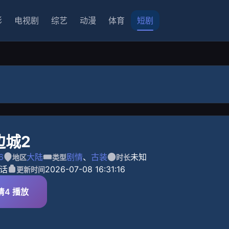
影
电视剧
综艺
动漫
体育
短剧
边城2
6
大陆
剧情
、
古装
未知
地区
类型
时长
话
2026-07-08 16:31:16
更新时间
清4 播放