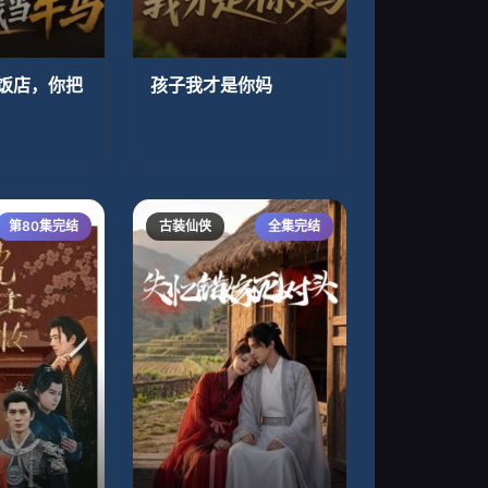
饭店，你把
孩子我才是你妈
第80集完结
古装仙侠
全集完结