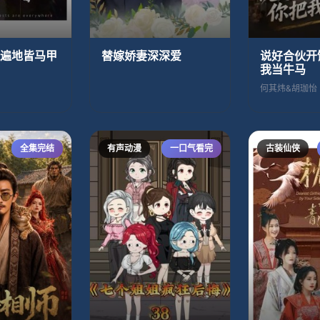
遍地皆马甲
替嫁娇妻深深爱
说好合伙开
我当牛马
何其炜&胡珈怡
全集完结
有声动漫
一口气看完
古装仙侠