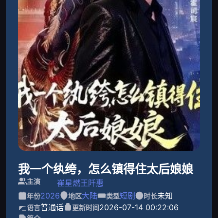
我一个纨绔，怎么镇得住太后娘娘
主演
崔星燃
王阡惠
2026
大陆
短剧
未知
年份
地区
类型
时长
普通话
2026-07-14 00:22:06
语言
更新时间