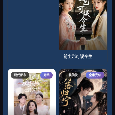
前尘岂可误今生
现代都市
完结
古装仙侠
全集完结