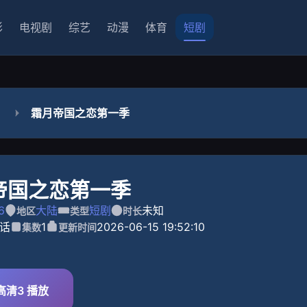
影
电视剧
综艺
动漫
体育
短剧
霜月帝国之恋第一季
帝国之恋第一季
6
大陆
短剧
未知
地区
类型
时长
话
1
2026-06-15 19:52:10
集数
更新时间
高清3 播放