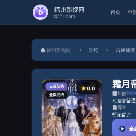
首页
电
福州影视网
短剧
古装仙侠
霜月
古装仙侠
0.0
202
年份
全集完结
普通
语言
简介
暂无简介
全