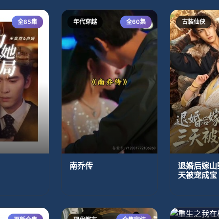
全85集
年代穿越
全60集
古装仙侠
南乔传
退婚后嫁山
天被宠成宝