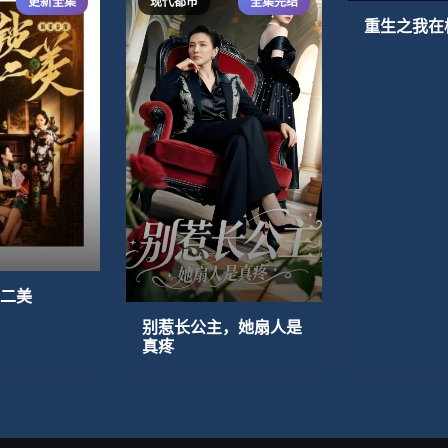
更新全集
现代都市
全集完结
重生之我在
二美
别惹长公主，她扇人是
真疼