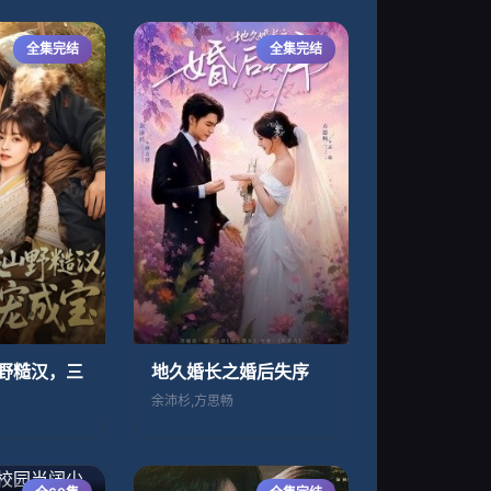
全集完结
全集完结
野糙汉，三
地久婚长之婚后失序
余沛杉,方思畅