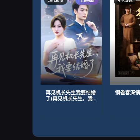
现代都市
全集完结
年代穿越
再见机长先生我要结婚
铜雀春深锁
了(再见机长先生，我
要结婚了)