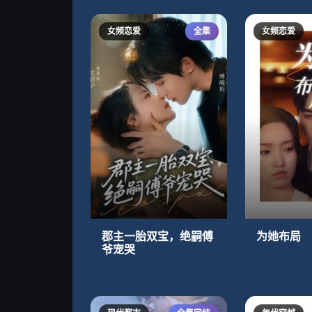
女频恋爱
全集
女频恋爱
郡主一胎双宝，绝嗣傅
为她布局
爷宠哭