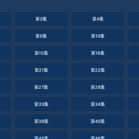
第3集
第4集
第9集
第10集
第15集
第16集
第21集
第22集
第27集
第28集
第33集
第34集
第39集
第40集
第45集
第46集