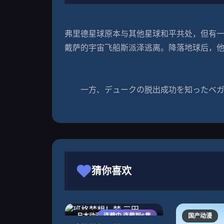
弗里德星球原本与其他星球和平共处，但有
戴萨的宇宙飞船斯派泽逃离。降落地球后，他被宇宙科学研究所
　　一方、デュークの脱出成功を知ったベ
猜你喜欢
日本动漫
连载中 连载到6集
国产动漫