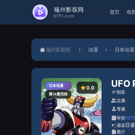
首页
电
福州影视网
动漫
日本动漫
UFO
日本动漫
0.0
别名
第74集完结
主演
导演
197
年份
日语
语言
简介