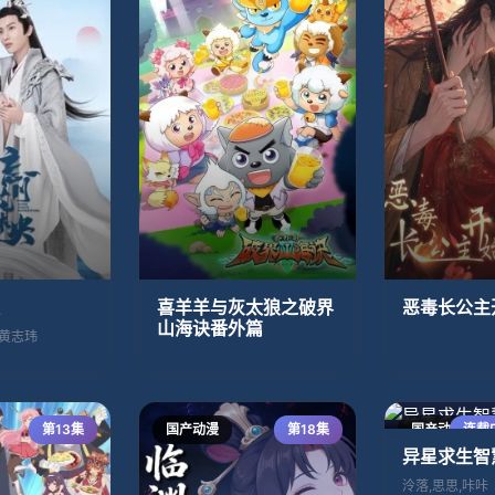
喜羊羊与灰太狼之破界
恶毒长公主
山海诀番外篇
,黄志玮
第13集
国产动漫
第18集
国产动漫
连载
异星求生智
泠落,思思,咔咔