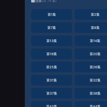
选集
(共 74 集)
第1集
第2集
第7集
第8集
第13集
第14集
第19集
第20集
第25集
第26集
第31集
第32集
第37集
第38集
第43集
第44集