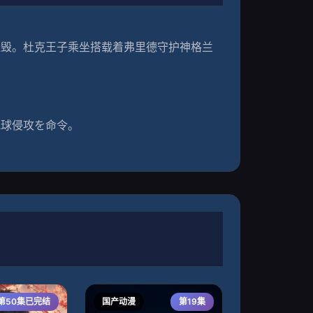
摧毁。杜克王子乘坐搭载着弗里德守护神格兰
              
地球侵攻を命令。
第50集已完结
国产动漫
第19集