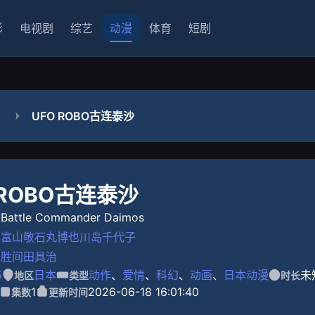
影
电视剧
综艺
动漫
体育
短剧
UFO ROBO古连泰沙
 ROBO古连泰沙
Battle Commander Daimos
富山敬
石丸博也
川岛千代子
胜间田具治
5
日本
动作
、
爱情
、
科幻
、
动画
、
日本动漫
未
地区
类型
时长
1
2026-06-18 16:01:40
集数
更新时间