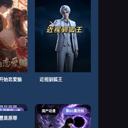
开始恋爱脑
近视驯狐王
中 连载到14集
国产动漫
第60集完结
慧是原罪