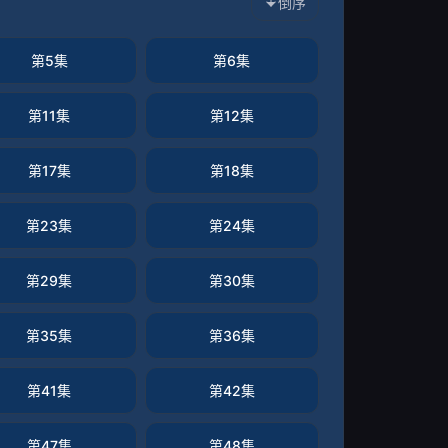
倒序
第5集
第6集
第11集
第12集
第17集
第18集
第23集
第24集
第29集
第30集
第35集
第36集
第41集
第42集
第47集
第48集