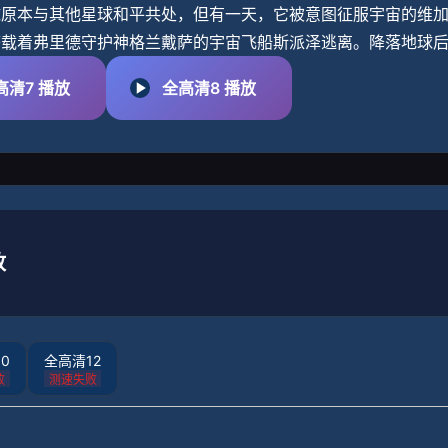
球原本与其他星球和平共处，但有一天，它被意图征服宇宙的维
搭载着弗里德守护神格兰戴萨的宇宙飞船斯派泽逃离。降落地球
高清7 播放
全高清8 播放
放
0
全高清12
败
测速失败