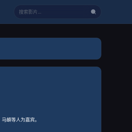
、马頔等人为嘉宾。