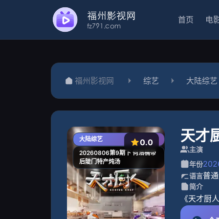
首页
电
福州影视网
综艺
大陆综艺
天才
大陆综艺
0.0
主演
20260806第9期下 何浩楠带
后陡门特产炖汤
202
年份
普通
语言
简介
《天才厨人