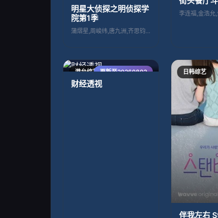
街头餐厅斗
明星大侦探之明侦探学
院第1季
蒲熠星,周峻纬,唐九洲,齐思钧,石凯,郭
港台综艺
更新至20260802
日韩综艺
财经透视
伴我左右 Sta