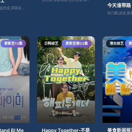
士
今天谁带路
李连福,金浩允,金民成,郑镐泳,宋勋,洪
徐乃麟,波波,曼
更新至13集
日韩综艺
更新至第03集
港台综艺
更
nd BI Me
Happy Together-不是
美食新闻报