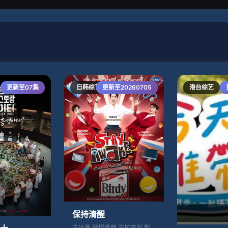
更新至07集
日韩综艺
更新至20260705
港台综艺
保持清醒
吉达蓬·坡提维赫,吉拉查彭·斯里桑,帕查