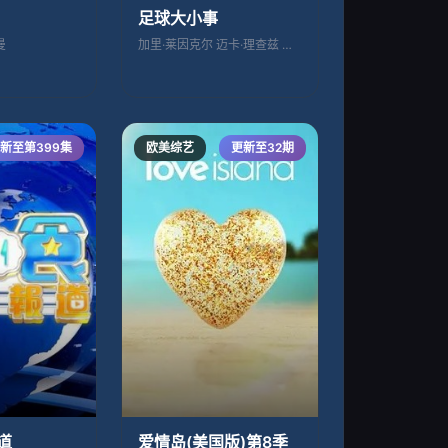
足球大小事
曼
加里·莱因克尔 迈卡·理查兹 阿兰·
新至第399集
欧美综艺
更新至32期
道
爱情岛(美国版)第8季