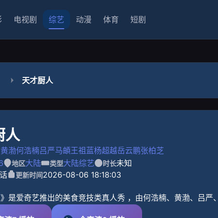
影
电视剧
综艺
动漫
体育
短剧
天才厨人
厨人
黄渤
何浩楠
吕严
马頔
王祖蓝
杨超越
岳云鹏
张柏芝
6
大陆
大陆综艺
未知
地区
类型
时长
话
2026-08-06 18:18:03
更新时间
》是爱奇艺推出的美食竞技类真人秀 ，由何浩楠、黄渤、吕严