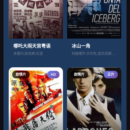
哪吒大闹天宫粤语
冰山一角
关德兴,阮兆辉,石坚
玛丽维尔·贝尔杜,亚历克斯·加西亚,巴巴
剧情片
HD
剧情片
正片