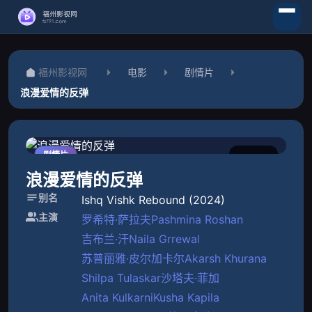
福州影视网
电影
剧情片
浪漫爱情的反弹
剧情片
5.0
正片
浪漫爱情的反弹
别名
Ishq Vishk Rebound (2024)
主演
罗希特·萨拉夫
Pashmina Roshan
吉布兰·汗
Naila Grrewal
苏普丽雅·皮尔加卡尔
Akarsh Khurana
Shilpa Tulaskar
沙塔夫·菲加
Anita Kulkarni
Kusha Kapila