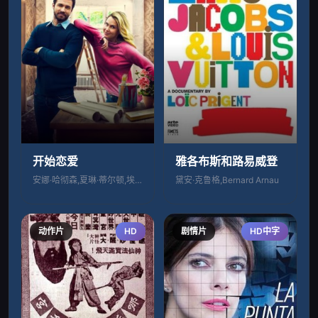
开始恋爱
雅各布斯和路易威登
安娜·哈彻森,夏琳·蒂尔顿,埃丽卡·赫尔
黛安·克鲁格,Bernard Arnau
动作片
HD
剧情片
HD中字