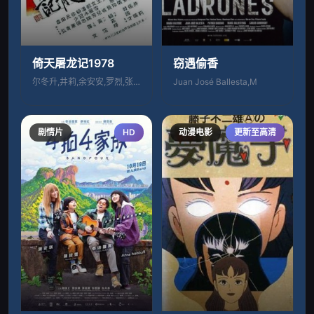
倚天屠龙记1978
窃遇偷香
尔冬升,井莉,余安安,罗烈,张瑛,叶天行
Juan José Ballesta,M
剧情片
HD
动漫电影
更新至高清