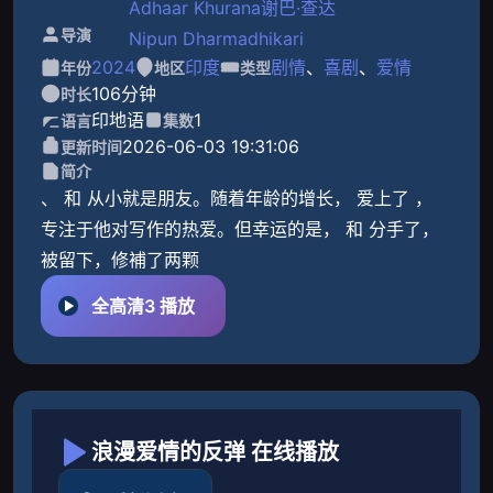
Adhaar Khurana
谢巴·查达
导演
Nipun Dharmadhikari
2024
印度
剧情
、
喜剧
、
爱情
年份
地区
类型
106分钟
时长
印地语
1
语言
集数
2026-06-03 19:31:06
更新时间
简介
、 和 从小就是朋友。随着年龄的增长， 爱上了 ，
专注于他对写作的热爱。但幸运的是， 和 分手了，
被留下，修補了两颗
全高清3 播放
浪漫爱情的反弹 在线播放