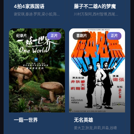
4拍4家族国语
藤子不二雄A的梦魔
谢安琪,泰迪·罗宾,梁小如,陈诺霆,陈奂
川村万梨阿,西村智博,西尾徳,柴本浩行
纪录片
正片
喜剧片
正片
一菇一世界
无名英雄
姜大卫,狄龙,井莉,井淼,谷峰