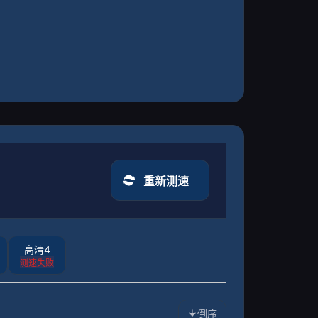
重新测速
高清4
测速失败
倒序