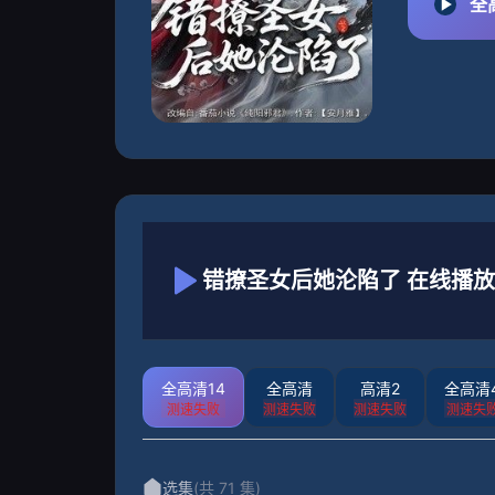
全
错撩圣女后她沦陷了 在线播放
全高清14
全高清
高清2
全高清
测速失败
测速失败
测速失败
测速失
选集
(共 71 集)