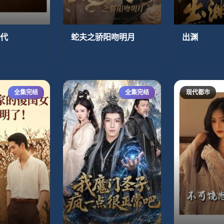
代
蛇夫之骄阳吻明月
出渊
全集完结
全集完结
现代都市