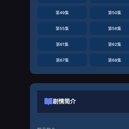
第49集
第50集
第55集
第56集
第61集
第62集
第67集
第68集
剧情简介