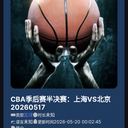
CBA季后赛半决赛：上海VS北京
20260517
篮球
未知
类型
时长
未知
2026-05-20 00:02:45
语言
更新时间