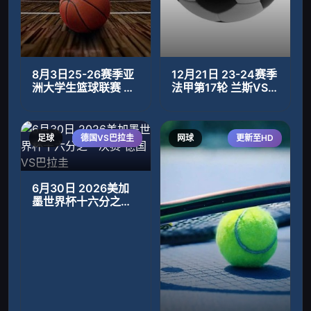
8月3日25-26赛季亚
12月21日 23-24赛季
洲大学生篮球联赛 香
法甲第17轮 兰斯VS勒
港中文大学VS延世大
阿弗尔
学
足球
德国VS巴拉圭
网球
更新至HD
6月30日 2026美加
墨世界杯十六分之一
决赛 德国VS巴拉圭