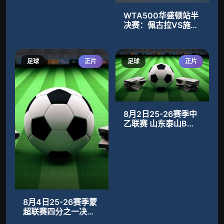
WTA500华盛顿站半
决赛：佩古拉VS施耐
德
足球
正片
足球
正片
8月2日25-26赛季中
乙联赛 山东泰山B队
VS大连克为
8月4日25-26赛季蒙
超联赛四分之一决赛
第一回合 乌兰察布队