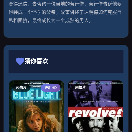
变得迷信，去咨询一位当地的苦行僧，苦行僧告诉他要
假装成一个怀孕的父亲。故事讲述了达明德如何克服自
私和固执，最终成长为一个成熟的男人。
猜你喜欢
恐怖片
更新HD
剧情片