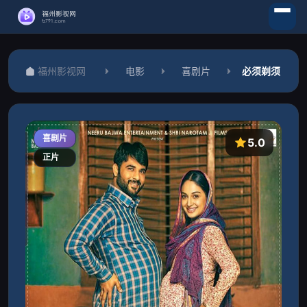
福州影视网
电影
喜剧片
必须剃须
喜剧片
5.0
正片