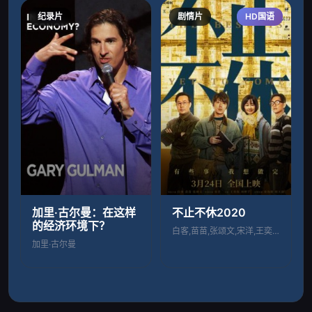
纪录片
剧情片
HD国语
加里·古尔曼：在这样
不止不休2020
的经济环境下？
白客,苗苗,张颂文,宋洋,王奕权,周野芒
加里·古尔曼