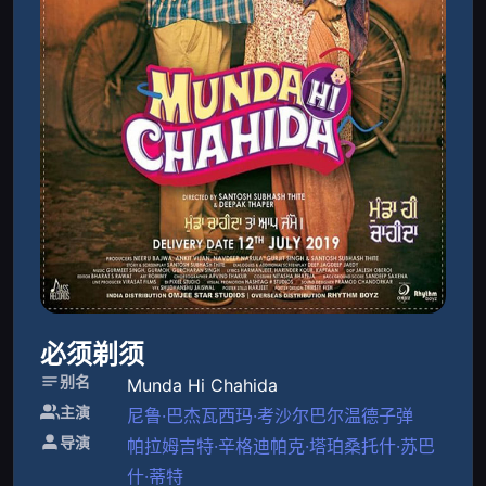
必须剃须
别名
Munda Hi Chahida
主演
尼鲁·巴杰瓦西玛·考沙尔巴尔温德子弹
导演
帕拉姆吉特·辛格迪帕克·塔珀桑托什·苏巴
什·蒂特