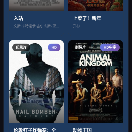
入站
上菜了！新年
文斯·卡特谢伊·吉尔杰斯-亚历山大贾马尔
乔杉
纪录片
HD
剧情片
HD中字
伦敦钉子炸弹案：全
动物王国