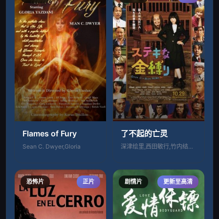
Flames of Fury
了不起的亡灵
Sean C. Dwyer,Gloria
深津绘里,西田敏行,竹内结子,阿部宽,浅
恐怖片
正片
剧情片
更新至高清