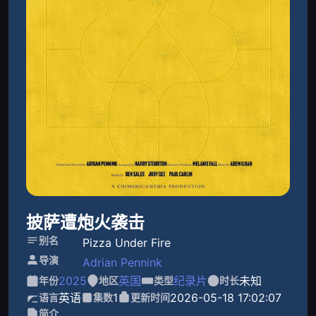
披萨遭炮火袭击
别名
Pizza Under Fire
导演
Adrian Pennink
2025
英国
纪录片
未知
年份
地区
类型
时长
英语
1
2026-05-18 17:02:07
语言
集数
更新时间
简介