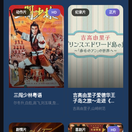
动作片
HD
纪录片
正片
三闯少林粤语
吉高由里子爱德华王
子岛之旅～走进《红
尔冬升,白彪,高飞,刘玉璞,詹森
发安妮》的世界～
吉高由里子,山崎树范
剧情片
喜剧片
HD