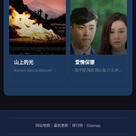
山上的光
爱情保镖
Ramón García,Manuel
陈宇星,陶醉,杨小璇,六子,申伟庆
网站地图
|
最新更新
|
排行榜
|
Sitemap