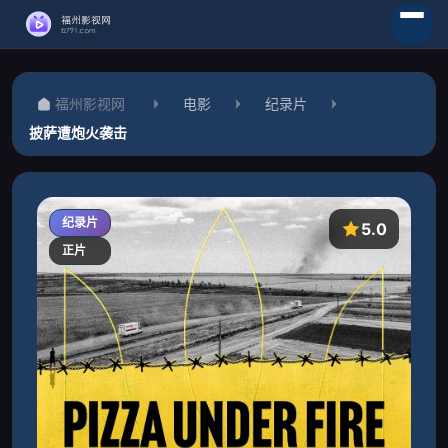
福州影视网
电影
纪录片
披萨遭炮火袭击
纪录片
5.0
正片