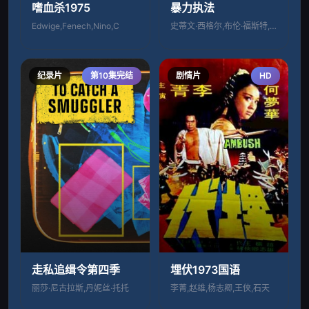
嗜血杀1975
暴力执法
Edwige,Fenech,Nino,C
史蒂文·西格尔,布伦·福斯特,文·瑞姆斯
纪录片
第10集完结
剧情片
HD
埋伏1973国语
走私追缉令第四季
李菁,赵雄,杨志卿,王侠,石天
丽莎·尼古拉斯,丹妮丝·托托