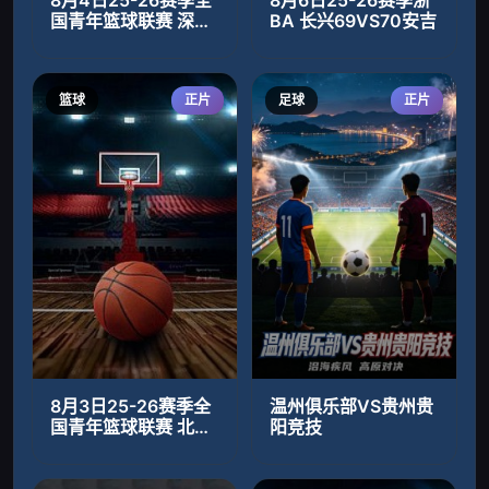
国青年篮球联赛 深圳
BA 长兴69VS70安吉
新世纪83VS72北京
首钢
篮球
正片
足球
正片
8月3日25-26赛季全
温州俱乐部VS贵州贵
国青年篮球联赛 北京
阳竞技
首钢69VS62四川锦
城