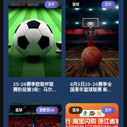
正片
篮球
正片
25-26赛季欧联杯联
8月5日25-26赛季全
赛阶段第3轮：马尔默
国青年篮球联赛 新疆
VS萨格勒布迪纳摩
广汇60VS88上海久
事
篮球
更新至HD
篮球
正片