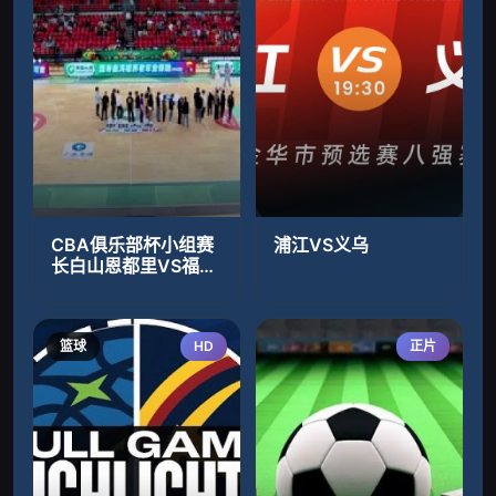
CBA俱乐部杯小组赛
浦江VS义乌
长白山恩都里VS福建
晋江文旅 20251203
篮球
HD
正片