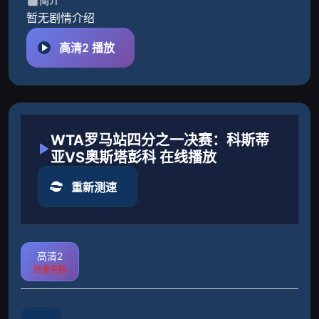
简介
暂无剧情介绍
高清2 播放
WTA罗马站四分之一决赛：科斯蒂
亚VS奥斯塔彭科 在线播放
重新测速
高清2
测速失败