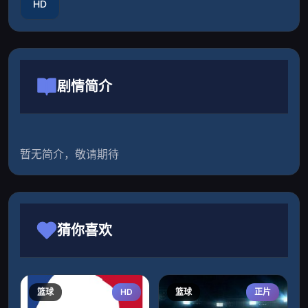
HD
剧情简介
暂无简介，敬请期待                
猜你喜欢
篮球
HD
篮球
正片