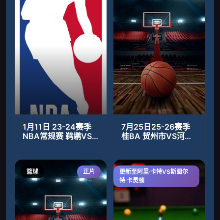
1月11日 23-24赛季
7月25日25-26赛季
NBA常规赛 鹈鹕VS
桂BA 贺州市VS河池
勇士
市
篮球
正片
更新至阿里·卡特VS斯图尔
斯诺克
特·卡灵顿