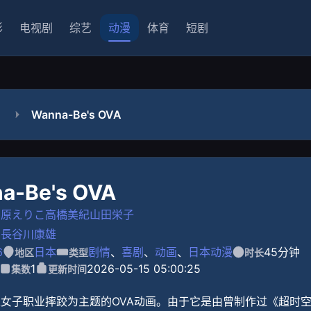
影
电视剧
综艺
动漫
体育
短剧
Wanna-Be's OVA
a-Be's OVA
原えりこ
高橋美紀
山田栄子
長谷川康雄
6
日本
剧情
、
喜剧
、
动画
、
日本动漫
45分钟
地区
类型
时长
1
2026-05-15 05:00:25
集数
更新时间
女子职业摔跤为主题的OVA动画。由于它是由曾制作过《超时空要塞