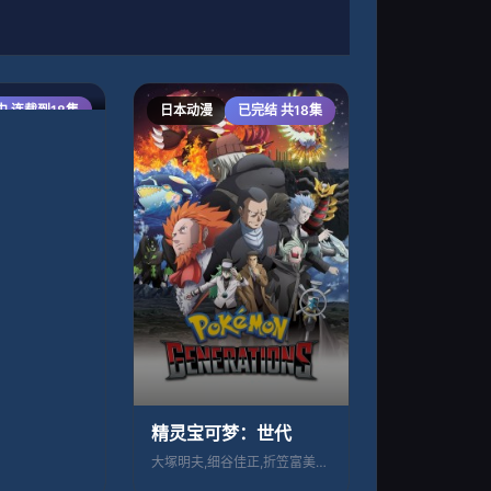
中 连载到18集
日本动漫
已完结 共18集
精灵宝可梦：世代
大塚明夫,细谷佳正,折笠富美子,兴梠里美