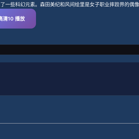
入了一些科幻元素。森田美纪和风间绘里是女子职业摔跤界的偶
高清10 播放