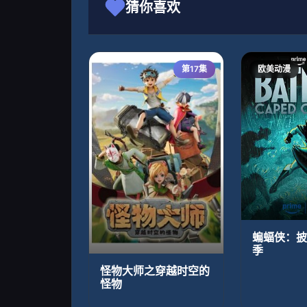
猜你喜欢
第17集
欧美动漫
蝙蝠侠：披
季
​怪物大师之穿越时空的
怪物​