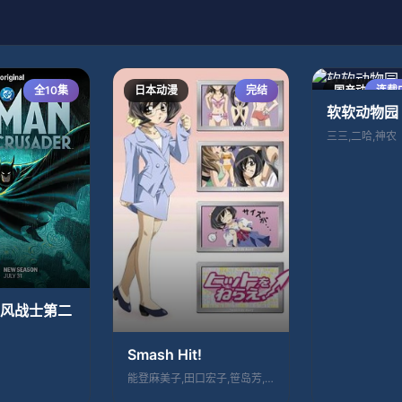
全10集
日本动漫
完结
国产动漫
连载
软软动物园
三三,二哈,神农
风战士第二
Smash Hit!
能登麻美子,田口宏子,笹岛芳,草尾毅,石