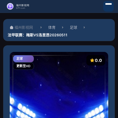
福州影视网
体育
足球
法甲联赛：梅斯VS洛里昂20260511
足球
0.0
更新至HD