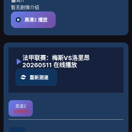
简介
暂无剧情介绍
高清2 播放
法甲联赛：梅斯VS洛里昂
20260511 在线播放
重新测速
高清2
测速失败