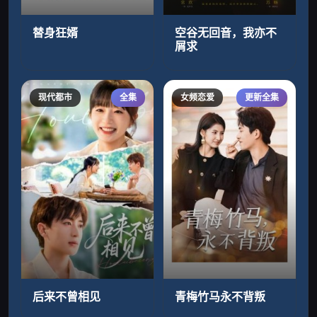
替身狂婿
空谷无回音，我亦不
屑求
现代都市
全集
女频恋爱
更新全集
后来不曾相见
青梅竹马永不背叛