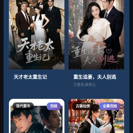
天才老太重生记
重生追妻，夫人别逃
王楚贤,薛景元
现代都市
完结
古装仙侠
全集完结