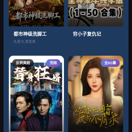
都市神级洗脚工
穷小子复仇记
孔奇力,李若希
反转爽剧
完结
全60集