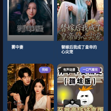
雾中妻
替嫁后我成了皇帝的
心尖宠
完结
有声动漫
一口气看完