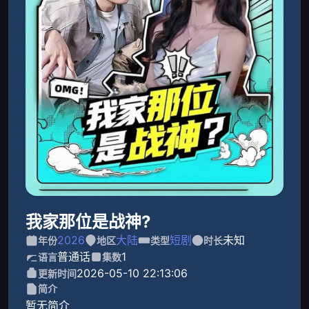
我家那位是战神?
2026
大陆
短剧
未知
年份
地区
类型
时长
普通话
1
语言
集数
2026-05-10 22:13:06
更新时间
简介
暂无简介