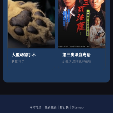
大型动物手术
第三类法庭粤语
利兹·博宁
邵美琪,温兆伦,郭蔼明
网站地图
|
最新更新
|
排行榜
|
Sitemap