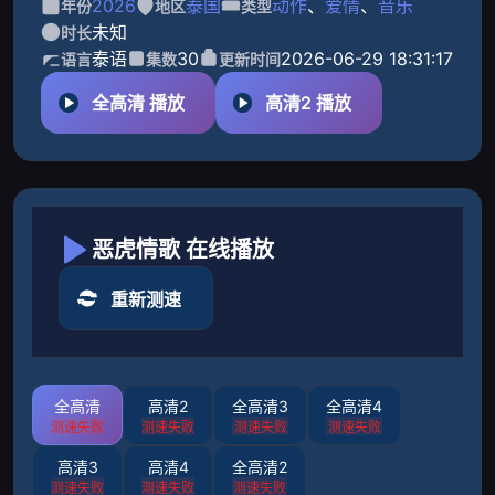
2026
泰国
动作
、
爱情
、
音乐
年份
地区
类型
未知
时长
泰语
30
2026-06-29 18:31:17
语言
集数
更新时间
全高清 播放
高清2 播放
恶虎情歌 在线播放
重新测速
全高清
高清2
全高清3
全高清4
测速失败
测速失败
测速失败
测速失败
高清3
高清4
全高清2
测速失败
测速失败
测速失败