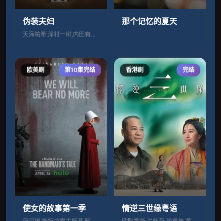
伪装夫妇
那个记忆的夏天
天海祐希,泽村一树,内田有纪,工藤阿须加
欧美剧
第10集完结
香港剧
完结
使女的故事第一季
情逆三世缘粤语