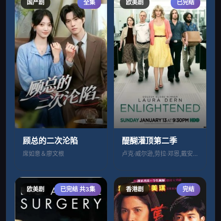
国产剧
全集
欧美剧
已完结
顾总的二次沦陷
醍醐灌顶第二季
席如意＆廖文根
卢克·威尔逊,劳拉·邓恩,戴安·拉德
欧美剧
已完结 共3集
香港剧
完结