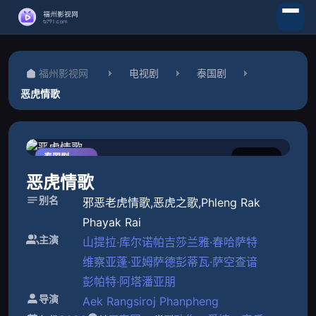
福州影视网
电视剧
泰国剧
恶虎情歌
泰国剧
0.0
第30集完结
恶虎情歌
别名
邪恶老虎情歌,恶虎之歌,Phleng Rak
Phayak Rai
主演
山提拉·库尔诺帕吉
莎兰雅·春哈萨特
维察亚蓬·亚姆萨德
彭蒂瓦·萨空查谙
彭帕特·阿塔潘亚朋
导演
Aek Rangsiroj Phanpheng