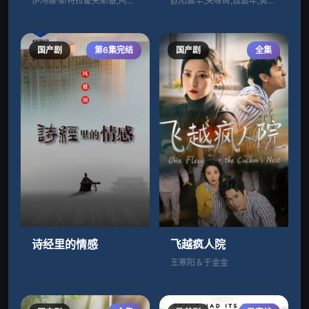
伊冯娜·斯特拉霍夫斯基,阿丽克西斯·布莱
欧阳震华,关咏荷,敖嘉年,黄智雯,黄智贤
国产剧
第6集完结
国产剧
全集
诗经里的情感
飞越疯人院
王寒阳＆于金金