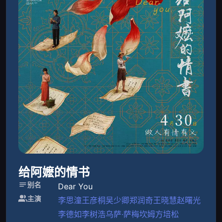
给阿嬷的情书
别名
Dear You
主演
李思潼
王彦桐
吴少卿
郑润奇
王晓慧
赵曙光
李德如
李树浩
乌萨·萨梅坎姆
方培松