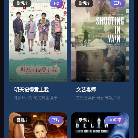
剧情片
HD
剧情片
正片
明天记得爱上我
文艺毒师
任贤齐,柯宇纶,范晓萱,夏于乔,石锦航,
杰克逊·奥德,瑞恩·舒斯,伊莎贝尔·卢卡
喜剧片
正片
恐怖片
HD中字