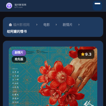
福州影视网
电影
剧情片
给阿嬷的情书
剧情片
9.3
抢先版