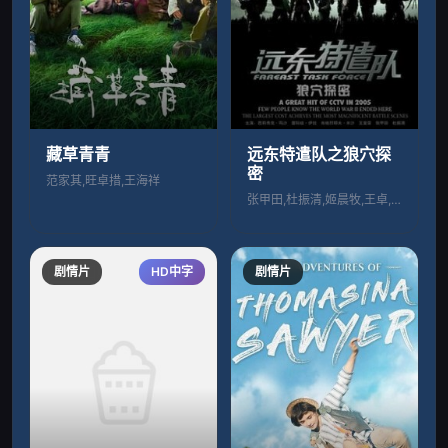
藏草青青
远东特遣队之狼穴探
密
范家其,旺卓措,王海祥
张甲田,杜振清,姬晨牧,王卓,褚栓忠
剧情片
HD中字
剧情片