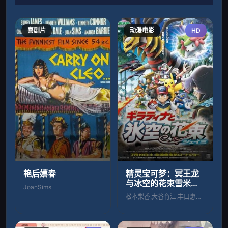
喜剧片
动漫电影
HD
艳后嬉春
精灵宝可梦：冥王龙
与冰空的花束雪米粤
JoanSims
语
松本梨香,大谷育江,丰口惠美,小樱悦子,