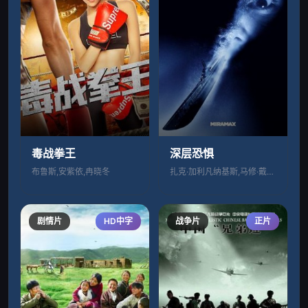
毒战拳王
深层恐惧
布鲁斯,安紫依,冉晓冬
扎克·加利凡纳基斯,马修·戴维斯,布鲁斯
剧情片
HD中字
战争片
正片