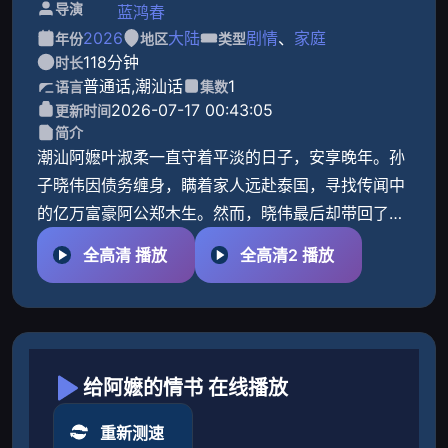
导演
蓝鸿春
2026
大陆
剧情
、
家庭
年份
地区
类型
118分钟
时长
普通话,潮汕话
1
语言
集数
2026-07-17 00:43:05
更新时间
简介
潮汕阿嬷叶淑柔一直守着平淡的日子，安享晚年。孙
子晓伟因债务缠身，瞒着家人远赴泰国，寻找传闻中
的亿万富豪阿公郑木生。然而，晓伟最后却带回了一
个震惊整个家族的消息：阿公早已不在人世，那个与
全高清 播放
全高清2 播放
阿嬷一直在书信中
给阿嬷的情书 在线播放
重新测速