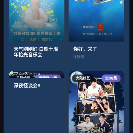
天气刚刚好·白鹿十周
你好，来了
年拾光音乐会
徐康硕
日韩综艺
更新至07集
大陆综艺
全08集
深夜怪谈会6