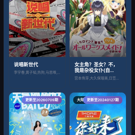
说唱新世代
女主角？圣女？不，
我是杂役女仆(自
李宇春,黄子韬,热狗,马思唯,丁震,里奇
豪)！
宫本侑芽,大久保瑠美,日笠阳子,天崎滉平
更新至20260709期
大陆综艺
更新至20240127期