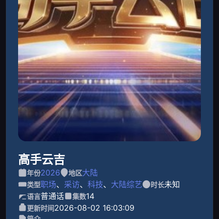
高手云吉
2026
大陆
年份
地区
职场
、
采访
、
科技
、
大陆综艺
未知
类型
时长
普通话
14
语言
集数
2026-08-02 16:03:09
更新时间
简介