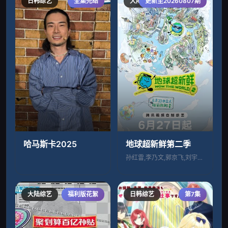
日韩综艺
全集完结
大陆综艺
更新至20260807期
哈马斯卡2025
地球超新鲜第二季
孙红雷,李乃文,郭京飞,刘宇宁,龚俊,陈
大陆综艺
福利版花絮
日韩综艺
第7集