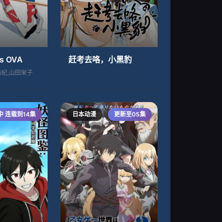
s OVA
赶考去咯，小黑豹
美紀,山田栄子
中 连载到14集
日本动漫
更新至05集