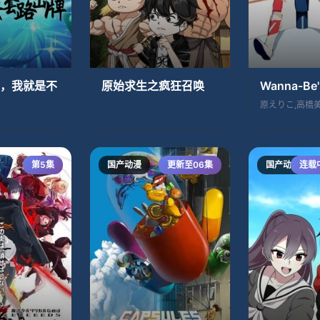
，我就是不
原始求生之疯狂召唤
Wanna-Be'
原えりこ,高橋
第5集
国产动漫
更新至06集
国产动漫
连载