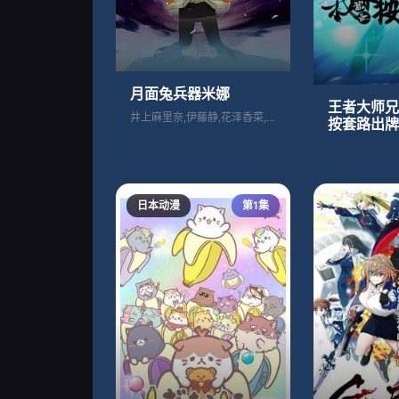
月面兔兵器米娜
王者大师兄
井上麻里奈,伊藤静,花泽香菜,小岛和子,
按套路出牌
日本动漫
第1集