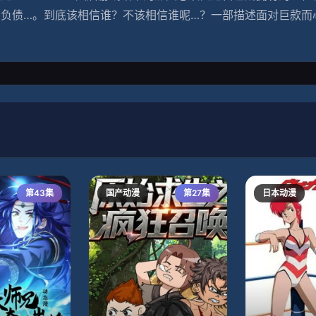
负债…。
到底该相信谁？不该相信谁呢…？
一部描述面对巨款而
第43集
国产动漫
第27集
日本动漫