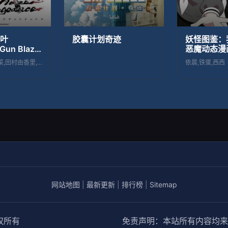
叶
胶囊计划奇迹
妖怪图鉴：
Gun Blaze
恶魔动态漫
e
橘杏咲,日高里菜,田村由香里,水树奈奈,
依晨,铁蛋,西西
网站地图
|
最新更新
|
排行榜
|
Sitemap
权所有
免责声明：本站所有内容均来