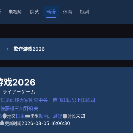
影
电视剧
综艺
动漫
体育
短剧
欺诈游戏2026
戏2026
-ライアーゲーム-
仁见纱绫
大冢刚央
中谷一博
飞田展男
上田燿司
佐藤雄三
川野麻美
6
日本
动画
、
悬疑
未知
地区
类型
时长
2026-08-05 16:06:30
更新时间