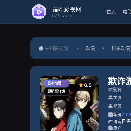
首页
电
福州影视网
动漫
日本动漫
欺诈游
日本动漫
6.5
别名
更新至18集
主演
导演
202
年份
日语
语言
简介