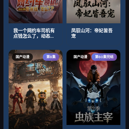
我一个网约车司机有
凤驭山河：帝妃皆吾
点钱怎么了，动态漫
宠
画第一季
国产动漫
第8集
国产动漫
第60集完结