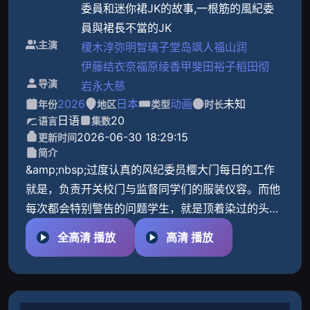
委員和迷你裙JK的故事,一根筋的風紀委
員與裙長不當的JK
主演
榎木淳弥
明智璃子
堂岛飒人
福山润
伊藤结衣奈
福原绫香
甲斐田裕子
稻田彻
导演
岩永大慈
2026
日本
动画
未知
年份
地区
类型
时长
日语
20
语言
集数
2026-06-30 18:29:15
更新时间
简介
&amp;nbsp;过度认真的风纪委员樱大门每日的工作
就是，负责开关校门与监督同学们的服装仪容。而他
每次都会特别警告的问题学生，就是顶着染过的头
发，又穿着迷你裙的小日向。本来很讨厌总是纠正自
全高清 播放
高清 播放
己的樱大门的小日向