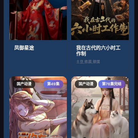
凤御星途
我在古代的六小时工
作制
土豆,依晨,钢蛋
国产动漫
第49集
国产动漫
第76集完结