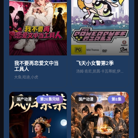
我不要再恋爱文中当
飞天小女警第2季
工具人
汤姆·肯尼,凯茜·卡瓦蒂妮,伊丽莎白·戴
大鱼,哈迪,小虎
国产动漫
第26集完结
国产动漫
第8集