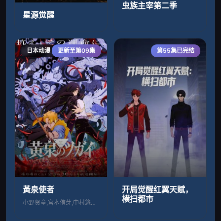
虫族主宰第二季
星源觉醒
日本动漫
更新至第09集
第55集已完结
黃泉使者
开局觉醒红翼天赋，
横扫都市
小野贤章,宫本侑芽,中村悠一,久野美咲,