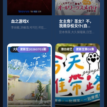
血之游戏X
女主角？圣女？不，
我是杂役女仆(自
李尚敏,洪榛浩,박지민,곽범,서출구,하
豪)！
宫本侑芽,大久保瑠美,日笠阳子,天崎滉平
大陆综艺
更新至20260703期
港台综艺
更新至第09集