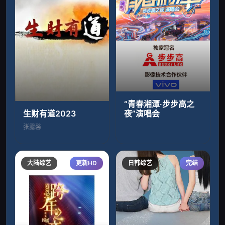
“青春湘潭·步步高之
生财有道2023
夜”演唱会
张露馨
大陆综艺
更新HD
日韩综艺
完结