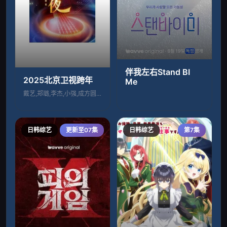
伴我左右Stand BI
2025北京卫视跨年
Me
戴艺,郑璐,李杰,小强,成方圆,潘越云,
日韩综艺
更新至07集
日韩综艺
第7集