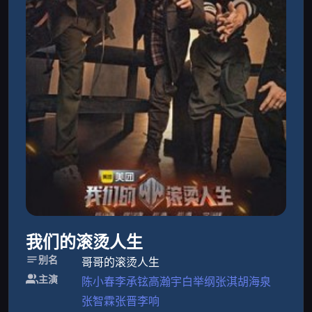
我们的滚烫人生
别名
哥哥的滚烫人生
主演
陈小春
李承铉
高瀚宇
白举纲
张淇
胡海泉
张智霖
张晋
李响