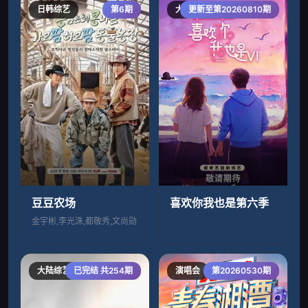
日韩综艺
第6期
大陆综艺
更新至第20260810期
豆豆农场
喜欢你我也是第六季
金宇彬,李光洙,都敬秀,文尚勋
大陆综艺
已完结 共254期
演唱会
第20260530期