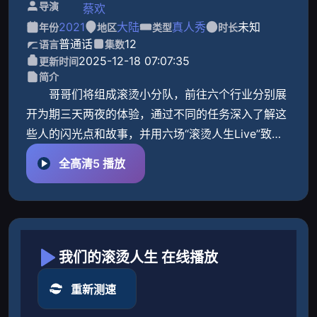
导演
蔡欢
2021
大陆
真人秀
未知
年份
地区
类型
时长
普通话
12
语言
集数
2025-12-18 07:07:35
更新时间
简介
哥哥们将组成滚烫小分队，前往六个行业分别展
开为期三天两夜的体验，通过不同的任务深入了解这
些人的闪光点和故事，并用六场“滚烫人生Live”致敬
凡人英雄。
全高清5 播放
我们的滚烫人生 在线播放
重新测速