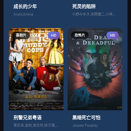
成长的少年
死灵的陷阱
Anaïs,Emma
小野みゆき,本間優二,小林ひとみ
喜剧片
HD
恐怖片
HD
刑警兄弟粤语
黑暗死亡可怕
黄宗泽,金刚,曾志伟,徐子珊,方皓玟,陈
Jessee Foudray