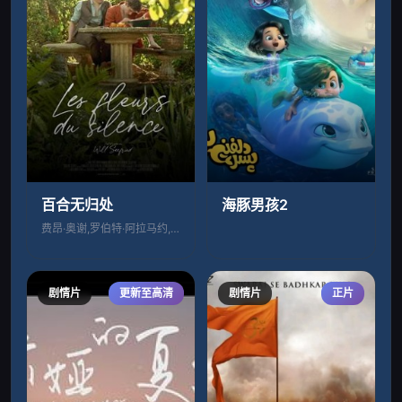
百合无归处
海豚男孩2
费昂·奥谢,罗伯特·阿拉马约,艾琳·凯利
剧情片
更新至高清
剧情片
正片