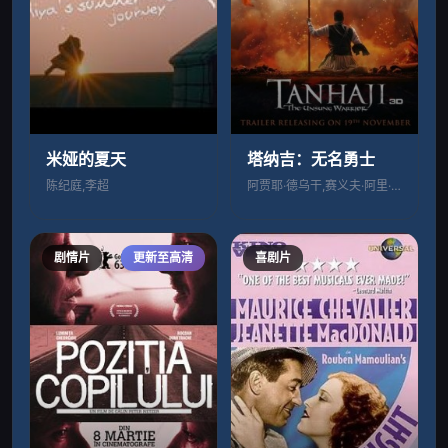
米娅的夏天
塔纳吉：无名勇士
陈纪庭,李超
阿贾耶·德乌干,赛义夫·阿里·汗,卡卓儿
剧情片
更新至高清
喜剧片