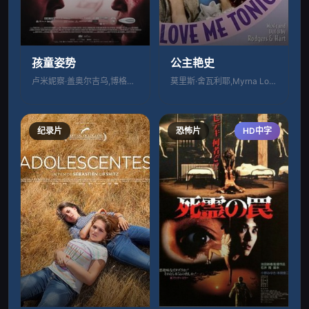
孩童姿势
公主艳史
卢米妮察·盖奥尔吉乌,博格丹·杜米特拉克
莫里斯·舍瓦利耶,Myrna Loy,珍
纪录片
恐怖片
HD中字