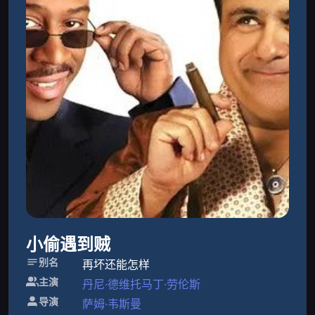
小偷遇到贼
别名
再坏还能怎样
主演
丹尼·德维托
马丁·劳伦斯
导演
萨姆·韦斯曼