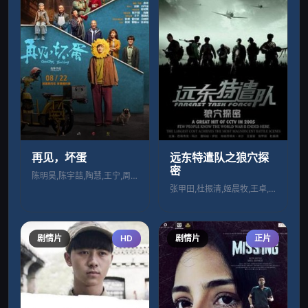
再见，坏蛋
远东特遣队之狼穴探
密
陈明昊,陈宇喆,陶慧,王宁,周晓鸥,张博
张甲田,杜振清,姬晨牧,王卓,褚栓忠
剧情片
HD
剧情片
正片