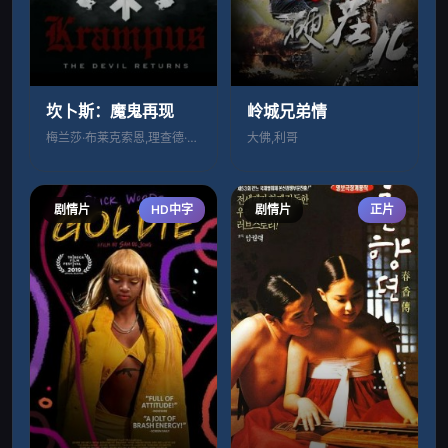
坎卜斯：魔鬼再现
岭城兄弟情
梅兰莎·布莱克索恩,理查德·戈特里,Mi
大佛,利哥
剧情片
HD中字
剧情片
正片