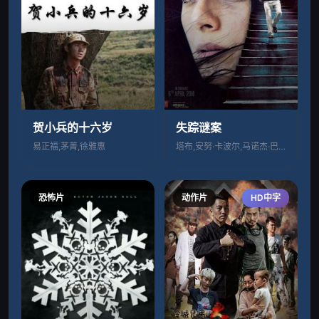
贺小兵的十六岁
失踪谜案
易正福,茅菁,徐雅惠
塔布,安努·卡波尔,马诺杰·巴杰帕伊
恐怖片
动作片
HD中字