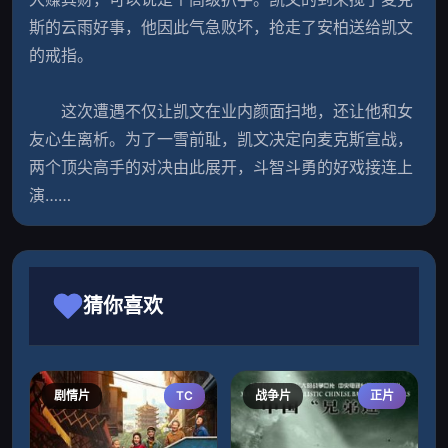
斯的云雨好事，他因此气急败坏，抢走了安柏送给凯文
的戒指。
　　这次遭遇不仅让凯文在业内颜面扫地，还让他和女
友心生离析。为了一雪前耻，凯文决定向麦克斯宣战，
两个顶尖高手的对决由此展开，斗智斗勇的好戏接连上
演……                
猜你喜欢
剧情片
TC
战争片
正片