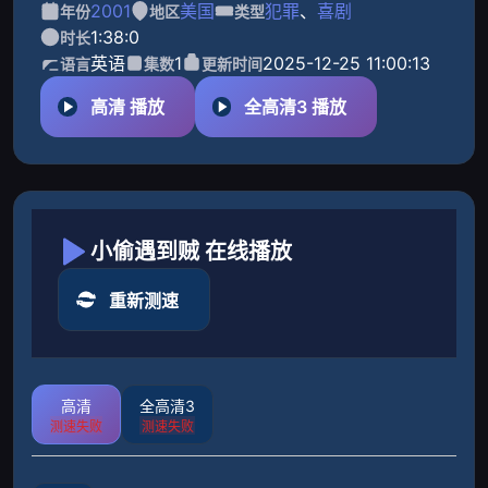
2001
美国
犯罪
、
喜剧
年份
地区
类型
1:38:0
时长
英语
1
2025-12-25 11:00:13
语言
集数
更新时间
高清 播放
全高清3 播放
小偷遇到贼 在线播放
重新测速
高清
全高清3
测速失败
测速失败