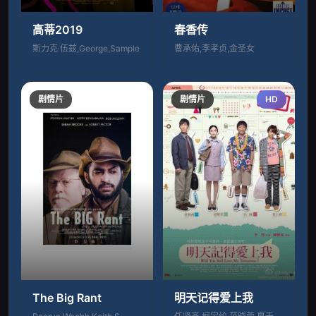
高蒂2019
春香传
斯力克·伍兹,George,Sample
曹承佑,李孝贞,金圣女
剧情片
剧情片
HD
The Big Rant
明天记得爱上我