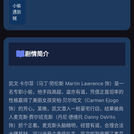
小偷
遇到
贼
剧情简介
凯文·卡尔菲（马丁·劳伦斯 Martin Lawrence 饰）是一
名专职小偷，他手段高超，盗亦有道，凭借正直坦率的
性格赢得了美丽女孩安柏·贝尔哈文（Carmen Ejogo 
饰）的芳心。某晚，凯文潜入一桩豪宅行窃，结果被商
人麦克斯·费尔班克斯（丹尼·德维托 Danny DeVito 
饰）抓个正着。麦克斯头脑精明，经营有道，合理合法
大赚其财，可以说是个高级扒手。凯文的到来搅了麦克