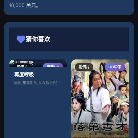
10,000 美元。                
猜你喜欢
爱情片
更新HD
剧情片
HD中字
再度呼吸
唐妮·布蕾斯顿,艾森斯·阿特金斯,克里·