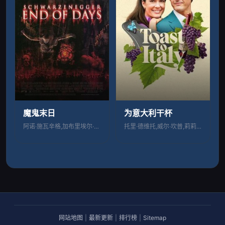
魔鬼末日
为意大利干杯
阿诺·施瓦辛格,加布里埃尔·伯恩,罗宾·
托里·德维托,威尔·坎普,莉莉·奈特,C
网站地图
|
最新更新
|
排行榜
|
Sitemap