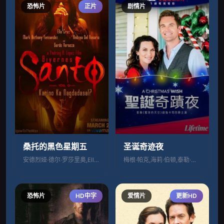
恐怖片
正片
剧情片
桑托的黑色星期五
圣诞奇迹夜
安德烈娅·德尔·罗莎里奥,Ella Cr
梅根·帕克,海莉·伯顿,泰勒·希尔顿
恐怖片
HD中字
爱情片
更新HD