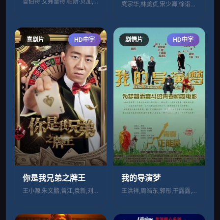
鲁伯特·艾弗雷特,帕斯·贝加,阿贝尔·费
庹宗华,林美贞,宋少卿,徐诣帆,李国超,
喜剧片
HD中字
剧情片
HD中字
你是我兄弟之牌王
我的导演梦
王小源,朱文鹏,曾江,袁新,刘美含
王洪祥,周浩东,郭彤,干露露,晁金晟,宋