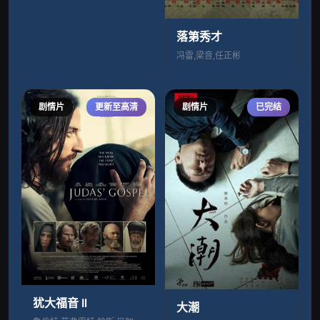
落第秀才
冯雷,梁音,任正彬
剧情片
更新至高清
剧情片
已完结
犹大福音 Il
大潮