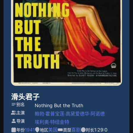
滑头君子
别名
Nothing But the Truth
主演
鲍勃·霍普
宝莲·高黛
爱德华·阿诺德
导演
埃利奥·特纽金特
1941
美国
喜剧
1:29:0
年份
地区
类型
时长