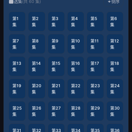
选集
(共 60 集)
倒序
第1
第2
第3
第4
第5
第6
集
集
集
集
集
集
第7
第8
第9
第10
第11
第12
集
集
集
集
集
集
第13
第14
第15
第16
第17
第18
集
集
集
集
集
集
第19
第20
第21
第22
第23
第24
集
集
集
集
集
集
第25
第26
第27
第28
第29
第30
集
集
集
集
集
集
第31
第32
第33
第34
第35
第36