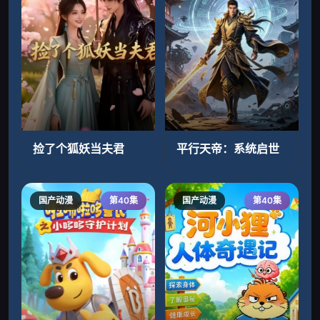
捡了个狐妖当夫君
平行天帝：系统启世
国产动漫
第40集
国产动漫
第40集