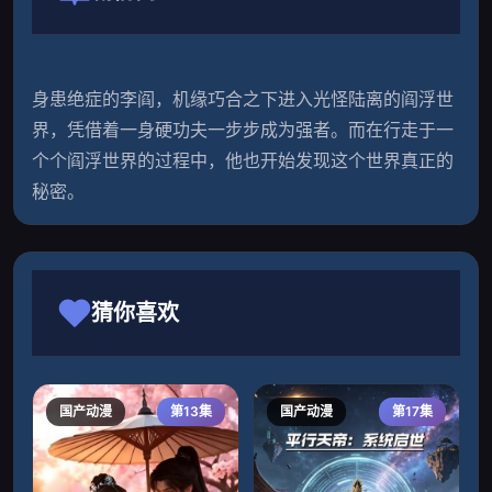
身患绝症的李阎，机缘巧合之下进入光怪陆离的阎浮世
界，凭借着一身硬功夫一步步成为强者。而在行走于一
个个阎浮世界的过程中，他也开始发现这个世界真正的
秘密。                
猜你喜欢
国产动漫
第13集
国产动漫
第17集