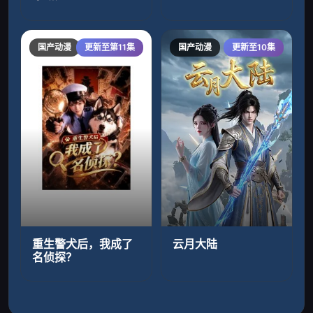
国产动漫
更新至第11集
国产动漫
更新至10集
重生警犬后，我成了
云月大陆
名侦探？