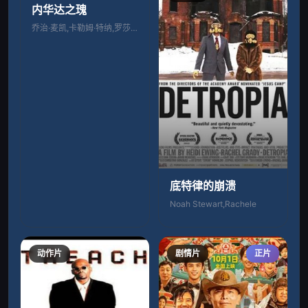
内华达之瑰
乔治·麦凯,卡勒姆·特纳,罗莎琳德·以利
底特律的崩溃
Noah Stewart,Rachele
动作片
剧情片
正片