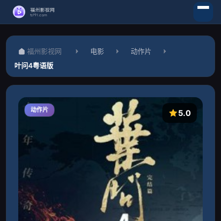
福州影视网
电影
动作片
叶问4粤语版
动作片
5.0