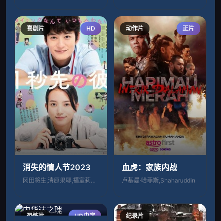
喜剧片
HD
动作片
正片
消失的情人节2023
血虎：家族内战
冈田将生,清原果耶,福室莉音,笑福亭笑瓶
卢基曼·哈菲斯,Shaharuddin
恐怖片
HD中字
纪录片