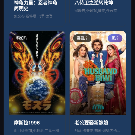
神龟力量：忍者神龟
八侍卫之逆转乾坤
简明史
宗峰岩,张延斌,卿雯,任云杰
凯文·伊斯特曼,巴里·戈登
科幻片
喜剧片
正片
摩斯拉1996
老公要娶新嫁娘
山口纱弥加,小林恵,二見一樹
阿琼·卡普尔,布米·佩德内卡尔,拉库尔·