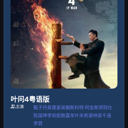
叶问4粤语版
主演
甄子丹
吴建豪
吴樾
斯科特·阿金斯
郑则仕
陈国坤
李宛妲
敖嘉年
叶禾
熊黛林
吴千语
罗莽