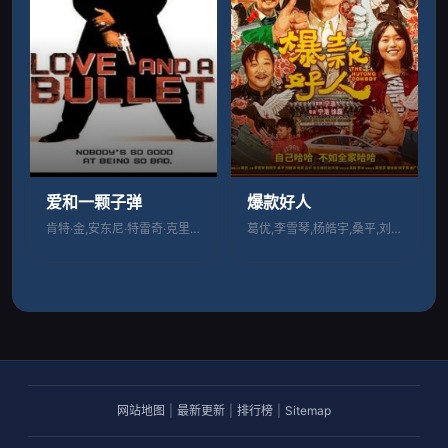
爱和一颗子弹
爆款好人
肯特·金,安东尼·特雷奇·克里斯
葛优,李雪琴,杨皓宇,桑平,刘敏涛,危笑
网站地图
|
最新更新
|
排行榜
|
Sitemap