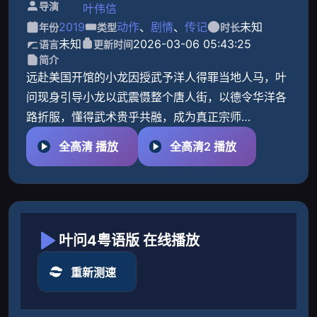
导演
叶伟信
2019
动作
、
剧情
、
传记
未知
年份
类型
时长
未知
2026-03-06 05:43:25
语言
更新时间
简介
远赴美国开馆的小龙因授武予洋人得罪当地人马，叶
问现身引导小龙以武震慑整个唐人街，以德令华洋各
路折服，懂得武术贵乎共融，成为真正宗师…
全高清 播放
全高清2 播放
叶问4粤语版 在线播放
重新测速